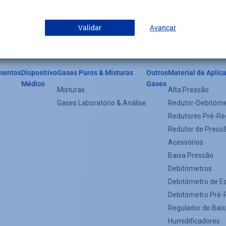
Validar
Avançar
mentos
Dispositivo
Gases Puros & Misturas
Outros
Material de Aplic
der
Médico
Gases
Misturas
Alta Pressão
egorie
Gases Laboratório & Análise
Redutor-Debitóme
nu
Redutores Pré-Re
Redutor de Press
oter)
Acessórios
Baixa Pressão
Debitómetros
Debitómetro de E
Debitómetro Pré-
Regulador de Bai
Humidificadores