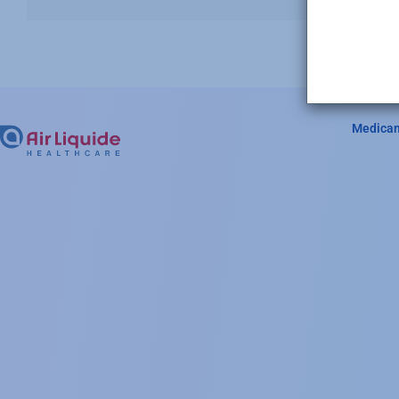
Medica
Hea
Cat
Me
(Fo