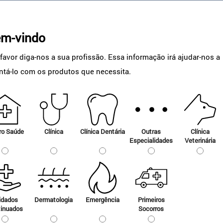
m-vindo
 favor diga-nos a sua profissão. Essa informação irá ajudar-nos a
entá-lo com os produtos que necessita.
Formação
ro Saúde
Clínica
Clínica Dentária
Outras
Clínica
Especialidades
Veterinária
O curso de e-learning AL
Training é um plano de
formação online
idados
Dermatologia
Emergência
Primeiros
tinuados
Socorros
Ver produtos