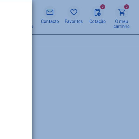
0
0
O meu
Contacto
Favoritos
Cotação
O meu
espaço
carrinho