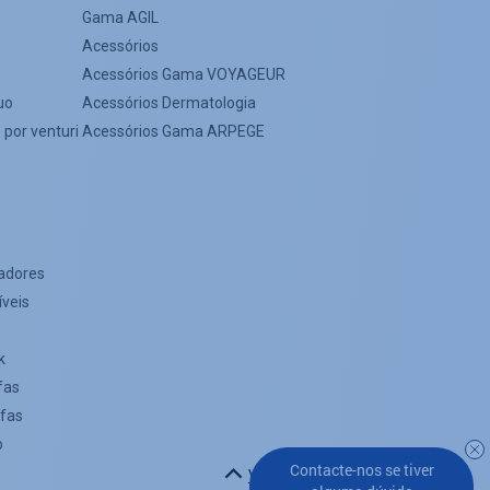
Gama AGIL
Acessórios
Acessórios Gama VOYAGEUR
uo
Acessórios Dermatologia
 por venturi
Acessórios Gama ARPEGE
adores
íveis
k
fas
afas
o
Contacte-nos se tiver
Voltar ao topo da página