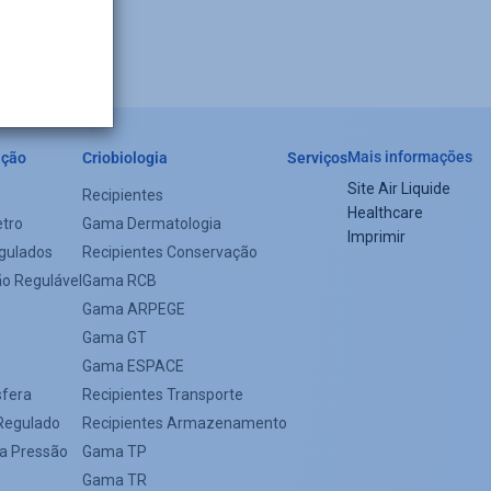
Mais informações
ação
Criobiologia
Serviços
Site Air Liquide
Recipientes
Footer
Healthcare
tro
Gama Dermatologia
Imprimir
menu
gulados
Recipientes Conservação
ão Regulável
Gama RCB
Gama ARPEGE
Gama GT
Gama ESPACE
sfera
Recipientes Transporte
Regulado
Recipientes Armazenamento
xa Pressão
Gama TP
Gama TR