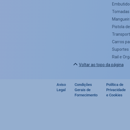
Embutido
Tomadas 
Mangueira
Pistola de
Transport
Carros pa
Suportes 
Rail e Or
Voltar ao topo da página
Aviso
Condições
Política de
Footer
Legal
Gerais de
Privacidade
Fornecimento
e Cookies
regulatory