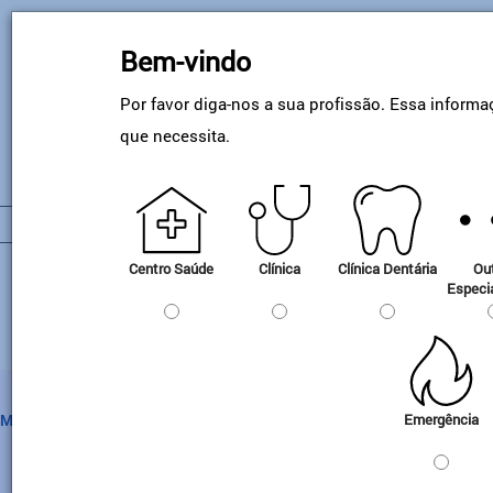
Skip
to
Bem-vindo
main
content
Por favor diga-nos a sua profissão. Essa informa
que necessita.
Outros Gases
Centro Saúde
Clínica
Clínica Dentária
Ou
Especi
Emergência
Medicamentos
Dispositivo
Gases Puros & Misturas
Outros
Material 
Header
Médico
Gases
Misturas
Alta Pres
Categorie
Gases Laboratório & Análise
Redutor-