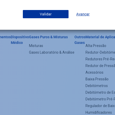
Validar
Avançar
mentos
Dispositivo
Gases Puros & Misturas
Outros
Material de Aplic
der
Médico
Gases
Misturas
Alta Pressão
egorie
Gases Laboratório & Análise
Redutor-Debitóme
nu
Redutores Pré-Re
Redutor de Press
oter)
Acessórios
Baixa Pressão
Debitómetros
Debitómetro de E
Debitómetro Pré-
Regulador de Bai
Humidificadores