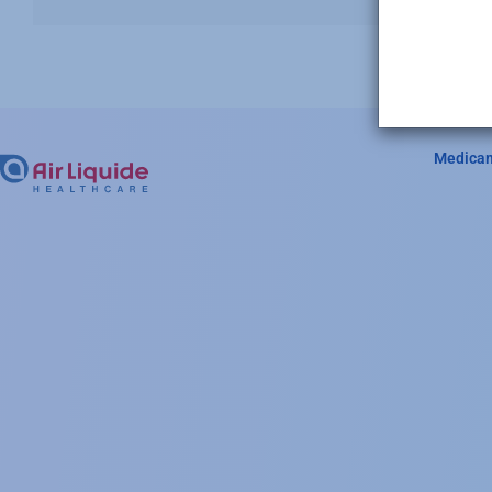
Medica
Hea
Cat
Me
(Fo