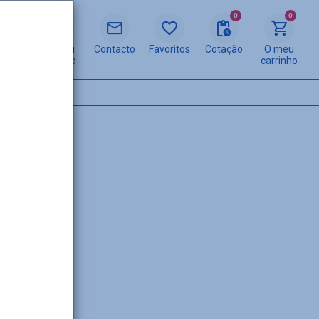
0
0
O meu
Contacto
Favoritos
Cotação
O meu
espaço
carrinho