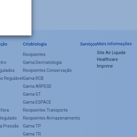
Mais informações
ação
Criobiologia
Serviços
Site Air Liquide
Recipientes
Footer
Healthcare
tro
Gama Dermatologia
Imprimir
menu
gulados
Recipientes Conservação
ão Regulável
Gama RCB
Gama ARPEGE
Gama GT
Gama ESPACE
sfera
Recipientes Transporte
Regulado
Recipientes Armazenamento
xa Pressão
Gama TP
Gama TR