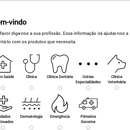
m-vindo
 favor diga-nos a sua profissão. Essa informação irá ajudar-nos a
entá-lo com os produtos que necessita.
EASYCARE
ro Saúde
Clínica
Clínica Dentária
Outras
Clínica
Especialidades
Veterinária
Redutor-debitómetro que
reduz a pressão do gás e
fornece um débito
regulável para o…
idados
Dermatologia
Emergência
Primeiros
tinuados
Socorros
Ver produtos