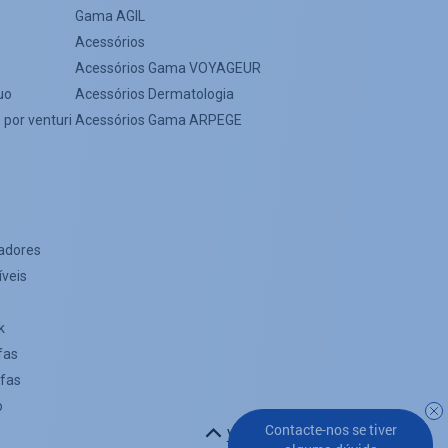
Gama AGIL
Acessórios
Acessórios Gama VOYAGEUR
uo
Acessórios Dermatologia
 por venturi
Acessórios Gama ARPEGE
adores
íveis
k
fas
afas
o
Contacte-nos se tiver
Voltar ao topo da página