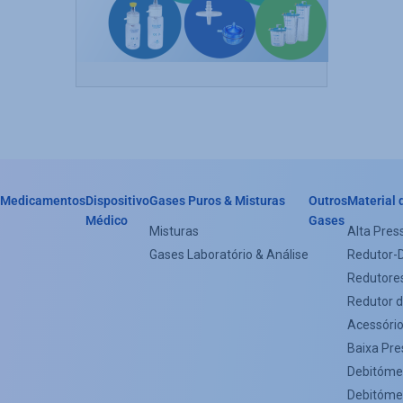
Medicamentos
Dispositivo
Gases Puros & Misturas
Outros
Material 
Header
Médico
Gases
Misturas
Alta Pres
Categorie
Gases Laboratório & Análise
Redutor-
Menu
Redutore
Redutor d
(Footer)
Acessóri
Baixa Pr
Debitóme
Debitómet