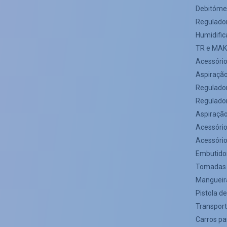
Debitóme
Regulador
Humidific
TR e MAK
Acessóri
Aspiraçã
Regulado
Regulador
Aspiração
Acessóri
Acessóri
Embutido
Tomadas 
Mangueira
Pistola de
Transport
Carros pa