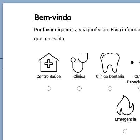
Skip
to
Bem-vindo
main
content
Por favor diga-nos a sua profissão. Essa informa
que necessita.
Material de Aplicação
Centro Saúde
Clínica
Clínica Dentária
Ou
Especi
Alta Pressão
Material de aplicação para alta pressão
Emergência